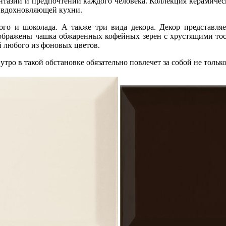
антазии и предпочтений каждого человека. Коллекция керамиче
ы вдохновляющей кухни.
ого и шоколада. А также три вида декора. Декор представл
бражены чашка обжаренных кофейных зерен с хрустящими тоста
й любого из фоновых цветов.
тро в такой обстановке обязательно повлечет за собой не только