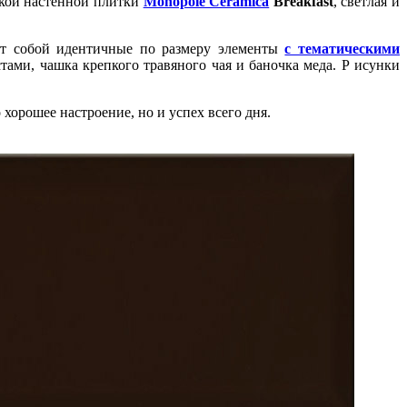
ской настенной плитки
Monopole Ceramica
Breakfast
, светлая и
яет собой идентичные по размеру элементы
с тематическими
ми, чашка крепкого травяного чая и баночка меда. Р исунки
 хорошее настроение, но и успех всего дня.