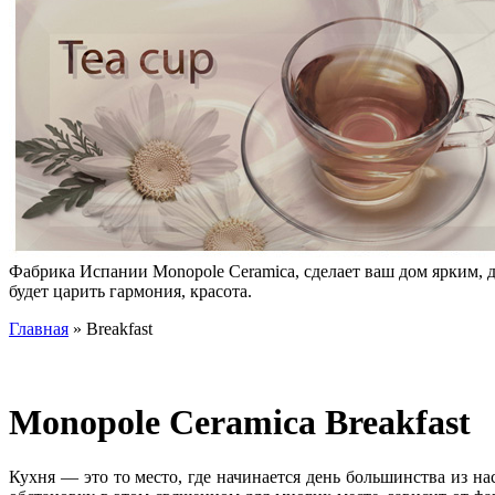
Фабрика Испании Monopole Ceramica, сделает ваш дом ярким, д
будет царить гармония, красота.
Главная
» Breakfast
Monopole Ceramica Breakfast
Кухня — это то место, где начинается день большинства из нас