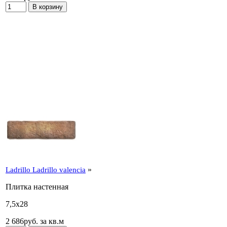
»
Ladrillo Ladrillo valencia
Плитка настенная
7,5x28
2 686
p
уб.
за кв.м