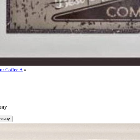
»
or Coffee A
ену