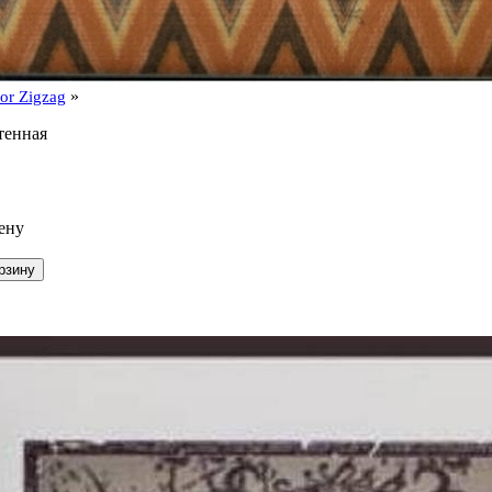
»
or Zigzag
тенная
ену