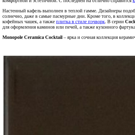
комфортной и эстетичной. С последней на отлично справится
к
Настенный кафель выполнен в теплой гамме. Дизайнеры подобр
солнечно, даже в самые пасмурные дни. Кроме того, в коллек
кофейных чашек, а также
плитка в стиле пэчворк
. В серии
Cock
для оформления каминов или печей, а также кухонного фартука
Monopole Ceramica Cocktail
– ярка и сочная коллекция керамич