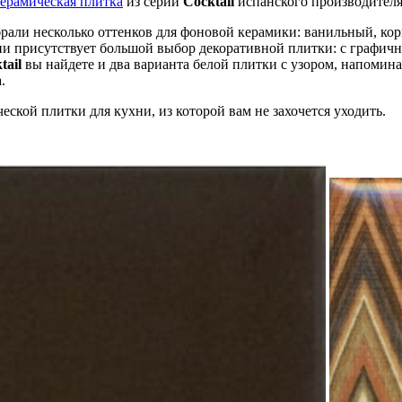
ерамическая плитка
из серии
Cocktail
испанского производител
али несколько оттенков для фоновой керамики: ванильный, кори
ции присутствует большой выбор декоративной плитки: с графич
tail
вы найдете и два варианта белой плитки с узором, напоми
.
еской плитки для кухни, из которой вам не захочется уходить.