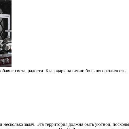
обавит света, радости. Благодаря наличию большого количества 
й несколько задач. Эта территория должна быть уютной, посколь