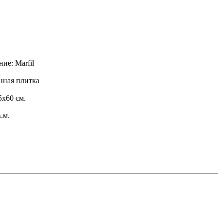
ие: Marfil
нная плитка
5x60 см.
в.м.