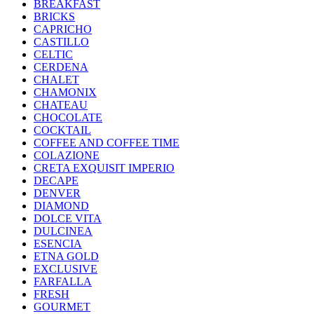
BREAKFAST
BRICKS
CAPRICHO
CASTILLO
CELTIC
CERDENA
CHALET
CHAMONIX
CHATEAU
CHOCOLATE
COCKTAIL
COFFEE AND COFFEE TIME
COLAZIONE
CRETA EXQUISIT IMPERIO
DECAPE
DENVER
DIAMOND
DOLCE VITA
DULCINEA
ESENCIA
ETNA GOLD
EXCLUSIVE
FARFALLA
FRESH
GOURMET