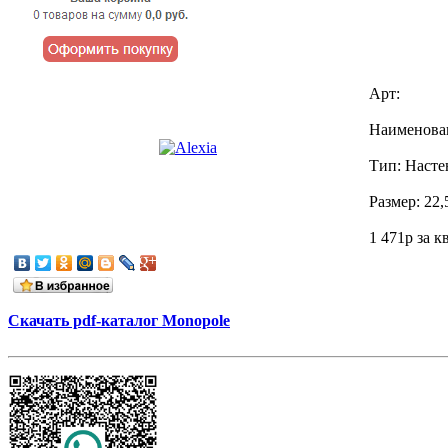
Арт:
Наименован
Тип: Насте
Размер: 22,
1 471p за к
Скачать pdf-каталог Monopole